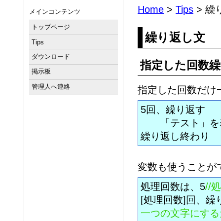
Home
>
Tips
> 繰
メインコンテンツ
トップページ
繰り返し文
Tips
ダウンロード
指定した回数繰
掲示板
管理人へ連絡
指定した回数だけ
5回、繰り返す
「テスト」を
繰り返し終わり
変数も使うことが
処理回数は、5
/
[処理回数]回、繰
一つの文字にする